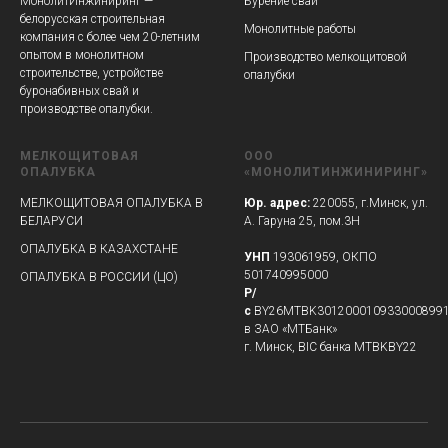
МонолитИнжиниринг —
Бурение свай
белорусская строительная
Монолитные работы
компания с более чем 20-летним
опытом в монолитном
Производство мелкощитовой
строительстве, устройстве
опалубки
буронабивных свай и
производстве опалубки.
МЕЛКОЩИТОВАЯ
ООО
ОПАЛУБКА
«МОНОЛИТИНЖИНИРИНГ»
МЕЛКОЩИТОВАЯ ОПАЛУБКА В
Юр. адрес:
220055, г.Минск, ул.
БЕЛАРУСИ
А. Гаруна 25, пом.3Н
ОПАЛУБКА В КАЗАХСТАНЕ
УНП
193061959, ОКПО
501740995000
ОПАЛУБКА В РОССИИ (ЦО)
Р/
с
BY26MTBK301200010933000899
в ЗАО «МТБанк»
г. Минск, BIC банка MTBKBY22