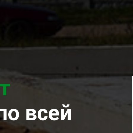
т
по всей